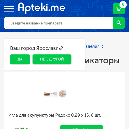
0
Главная
Каталог
Мед. приборы и изделия
Ваш город Ярославль?
ДА
НЕТ, ДРУГОЙ
Аппликаторы, иппликаторы
Аппликаторы, иппликаторы
ДА
НЕТ, ДРУГОЙ
Игла для акупунктуры Редокс 0,29 х 15, 8 шт.