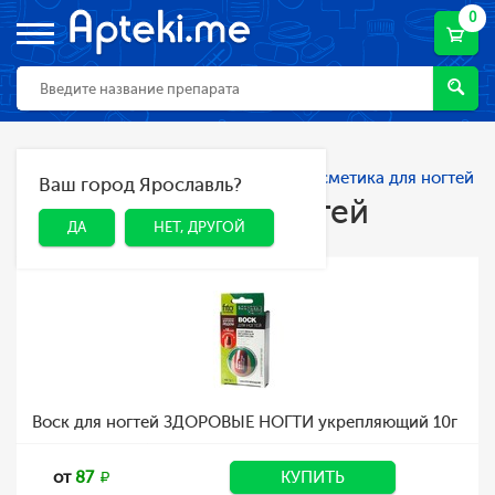
0
Главная
Каталог
Косметика
Косметика для ногтей
Ваш город Ярославль?
ДА
НЕТ, ДРУГОЙ
Косметика для ногтей
ДА
НЕТ, ДРУГОЙ
Воск для ногтей ЗДОРОВЫЕ НОГТИ укрепляющий 10г
от
87
КУПИТЬ