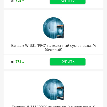
от
751
КУПИТЬ
Бандаж W-331 "PRO" на коленный сустав разм. M
(бежевый)
от
751
КУПИТЬ