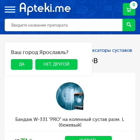
0
Главная
Каталог
Ортопедия
Фиксаторы суставов
Ваш город Ярославль?
ДА
НЕТ, ДРУГОЙ
Фиксаторы суставов
ДА
НЕТ, ДРУГОЙ
Бандаж W-331 "PRO" на коленный сустав разм. L
(бежевый)