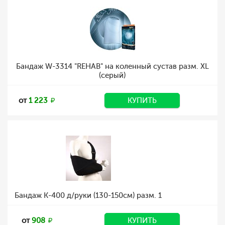
Бандаж W-3314 "REHAB" на коленный сустав разм. XL
(серый)
от
1 223
КУПИТЬ
Бандаж К-400 д/руки (130-150см) разм. 1
от
908
КУПИТЬ