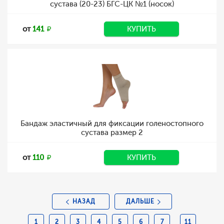
сустава (20-23) БГС-ЦК №1 (носок)
от
141
КУПИТЬ
Бандаж эластичный для фиксации голеностопного
сустава размер 2
от
110
КУПИТЬ
НАЗАД
ДАЛЬШЕ
1
2
3
4
5
6
7
11