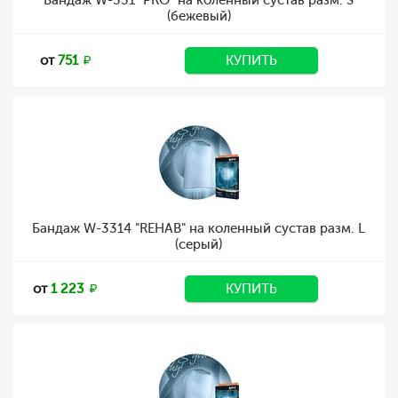
Бандаж W-331 "PRO" на коленный сустав разм. S
(бежевый)
от
751
КУПИТЬ
Бандаж W-3314 "REHAB" на коленный сустав разм. L
(серый)
от
1 223
КУПИТЬ