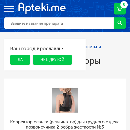
0
Главная
Каталог
Ортопедия
Корсеты и
Ваш город Ярославль?
ДА
НЕТ, ДРУГОЙ
корректоры осанки
Корсеты и корректоры
ДА
НЕТ, ДРУГОЙ
осанки
Корректор осанки (реклинатор) для грудного отдела
позвоночника 2 ребра жесткости №5