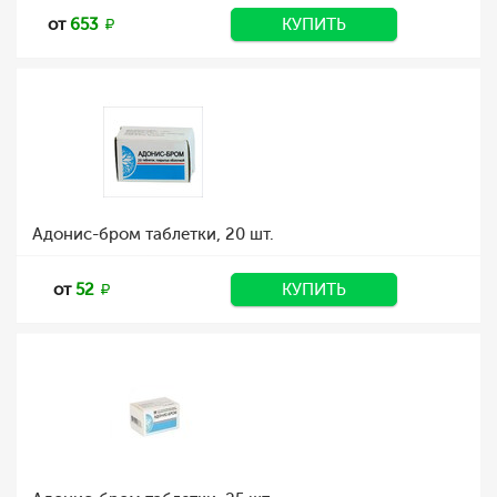
от
653
КУПИТЬ
Адонис-бром таблетки, 20 шт.
от
52
КУПИТЬ