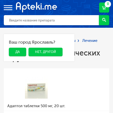
0
Главная
Каталог
Лекарства и БАДы
Лечение
Ваш город Ярославль?
ДА
НЕТ, ДРУГОЙ
неврологических нарушений
Лечение неврологических
ДА
НЕТ, ДРУГОЙ
нарушений
Адаптол таблетки 500 мг, 20 шт.