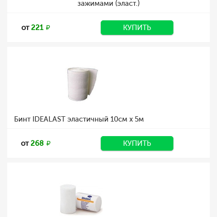
зажимами (эласт.)
от
221
КУПИТЬ
Бинт IDEALAST эластичный 10см х 5м
от
268
КУПИТЬ