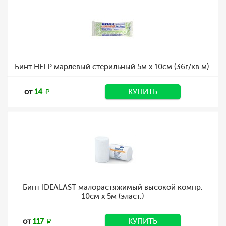
Бинт HELP марлевый стерильный 5м х 10см (36г/кв.м)
от
14
КУПИТЬ
Бинт IDEALAST малорастяжимый высокой компр.
10см х 5м (эласт.)
от
117
КУПИТЬ