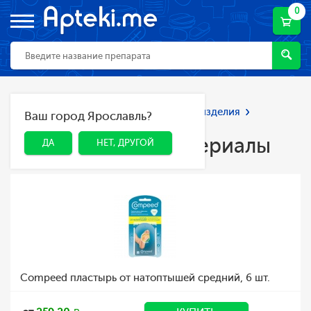
0
Главная
Каталог
Мед. приборы и изделия
Ваш город Ярославль?
ДА
НЕТ, ДРУГОЙ
Перевязочные материалы
Перевязочные материалы
ДА
НЕТ, ДРУГОЙ
Compeed пластырь от натоптышей средний, 6 шт.