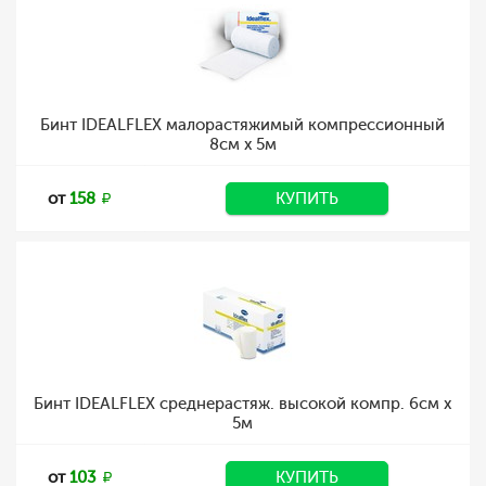
Бинт IDEALFLEX малорастяжимый компрессионный
8см х 5м
от
158
КУПИТЬ
Бинт IDEALFLEX среднерастяж. высокой компр. 6см х
5м
от
103
КУПИТЬ