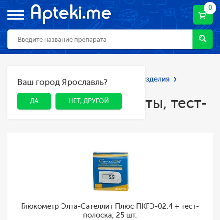
0
Главная
Каталог
Мед. приборы и изделия
Ваш город Ярославль?
ДА
НЕТ, ДРУГОЙ
Глюкометры, ланцеты, тест-полоски
Глюкометры, ланцеты, тест-
ДА
НЕТ, ДРУГОЙ
полоски
Глюкометр Элта-Сателлит Плюс ПКГЭ-02.4 + тест-
полоска, 25 шт.