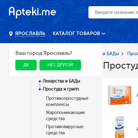
КАТАЛОГ ТОВАРОВ
ЯРОСЛАВЛЬ
Ваш город Ярославль?
Главная
Каталог
Лекарства и БАДы
Прос
Простуд
ДА
НЕТ, ДРУГОЙ
Категории
Лекарства и БАДы
Простуда и грипп
Противопростудные
комплексы
Жаропонижающие
средства
Противовирусные
средства