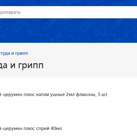
туда и грипп
а и грипп
А-церумен плюс капли ушные 2мл флаконы, 5 шт.
А-церумен плюс спрей 40мл