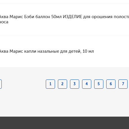
Аква Марис Бэби баллон 50мл ИЗДЕЛИЕ для орошения полост
носа
Аква Марис капли назальные для детей, 10 мл
1
2
3
4
5
6
7