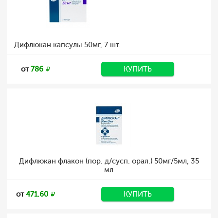
Дифлюкан капсулы 50мг, 7 шт.
от
786
КУПИТЬ
Дифлюкан флакон (пор. д/сусп. орал.) 50мг/5мл, 35
мл
от
471.60
КУПИТЬ