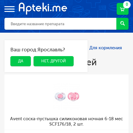
0
Главная
Каталог
Мама и малыш
Для кормления
Ваш город Ярославль?
ДА
НЕТ, ДРУГОЙ
детей
Для кормления детей
ДА
НЕТ, ДРУГОЙ
Avent соска-пустышка силиконовая ночная 6-18 мес
SCF176/18, 2 шт.