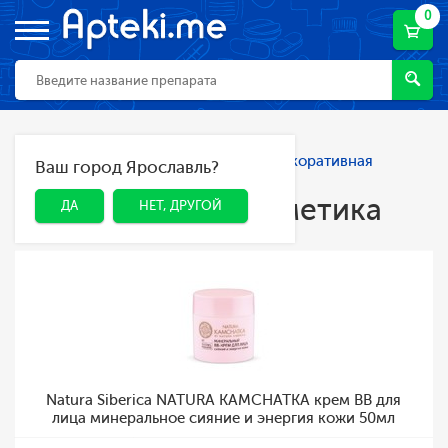
0
Главная
Каталог
Косметика
Декоративная
Ваш город Ярославль?
ДА
НЕТ, ДРУГОЙ
косметика
Декоративная косметика
ДА
НЕТ, ДРУГОЙ
Natura Siberica NATURA KAMCHATKA крем BB для
лица минеральное сияние и энергия кожи 50мл