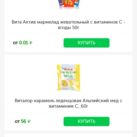
Вита Актив мармелад жевательный с витаминов С -
ягоды 50г
от
0.01
КУПИТЬ
Виталор карамель леденцовая Альпийский мед с
витаминим С, 60г
от
56
КУПИТЬ