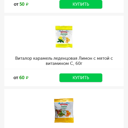
от
50
КУПИТЬ
Виталор карамель леденцовая Лимон с мятой с
витамином С, 60г
от
60
КУПИТЬ