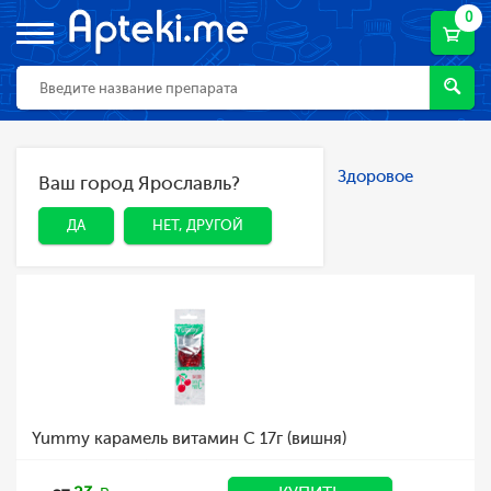
0
Главная
Каталог
Спорт и фитнес
Здоровое
Ваш город Ярославль?
ДА
НЕТ, ДРУГОЙ
питание
Карамель, конфеты
Карамель, конфеты
ДА
НЕТ, ДРУГОЙ
Yummy карамель витамин С 17г (вишня)