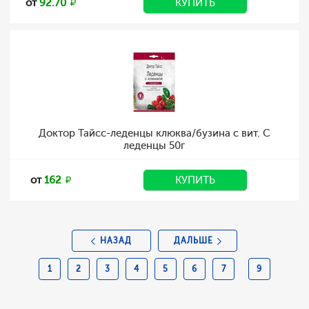
от
92.70
КУПИТЬ
Доктор Тайсс-леденцы клюква/бузина с вит. C
леденцы 50г
от
162
КУПИТЬ
НАЗАД
ДАЛЬШЕ
1
2
3
4
5
6
7
9