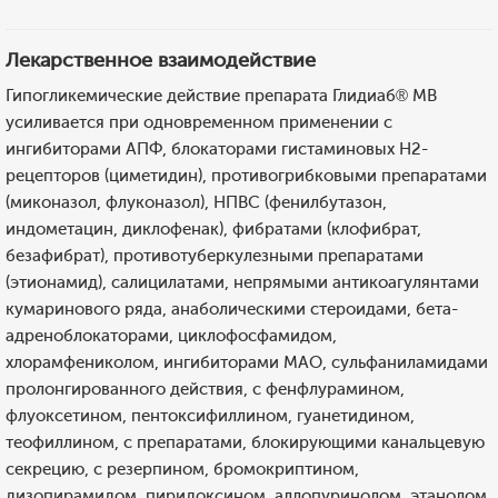
Лекарственное взаимодействие
Гипогликемические действие препарата Глидиаб® МВ
усиливается при одновременном применении с
ингибиторами АПФ, блокаторами гистаминовых Н2-
рецепторов (циметидин), противогрибковыми препаратами
(миконазол, флуконазол), НПВС (фенилбутазон,
индометацин, диклофенак), фибратами (клофибрат,
безафибрат), противотуберкулезными препаратами
(этионамид), салицилатами, непрямыми антикоагулянтами
кумаринового ряда, анаболическими стероидами, бета-
адреноблокаторами, циклофосфамидом,
хлорамфениколом, ингибиторами МАО, сульфаниламидами
пролонгированного действия, с фенфлурамином,
флуоксетином, пентоксифиллином, гуанетидином,
теофиллином, с препаратами, блокирующими канальцевую
секрецию, с резерпином, бромокриптином,
дизопирамидом, пиридоксином, аллопуринолом, этанолом