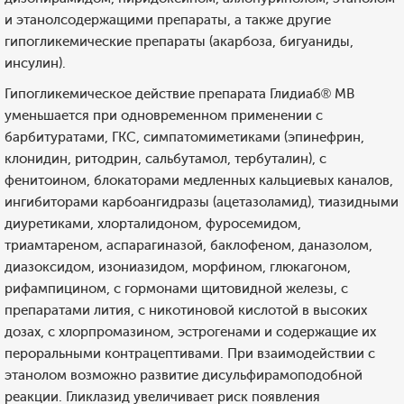
и этанолсодержащими препараты, а также другие
гипогликемические препараты (акарбоза, бигуаниды,
инсулин).
Гипогликемическое действие препарата Глидиаб® МВ
уменьшается при одновременном применении с
барбитуратами, ГКС, симпатомиметиками (эпинефрин,
клонидин, ритодрин, сальбутамол, тербуталин), с
фенитоином, блокаторами медленных кальциевых каналов,
ингибиторами карбоангидразы (ацетазоламид), тиазидными
диуретиками, хлорталидоном, фуросемидом,
триамтареном, аспарагиназой, баклофеном, даназолом,
диазоксидом, изониазидом, морфином, глюкагоном,
рифампицином, с гормонами щитовидной железы, с
препаратами лития, с никотиновой кислотой в высоких
дозах, с хлорпромазином, эстрогенами и содержащие их
пероральными контрацептивами. При взаимодействии с
этанолом возможно развитие дисульфирамоподобной
реакции. Гликлазид увеличивает риск появления