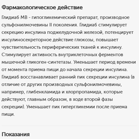
Фармакологическое действие
Глидиаб МВ - гипогликемический препарат, производное
сульфонилмочевины II поколения. Глидиаб стимулирует
секрецию инсулина поджелудочной железой, потенцирует
инсулиносекреторное действие глюкозы, повышает
чувствительность периферических тканей к инсулину.
Стимулирует активность внутриклеточных ферментов
мышечной гликоген-синтетазы. Уменьшает период времени
от момента приема пищи до начала секреции инсулина.
Глидиаб восстанавливает ранний пик секреции инсулина (в
отличие от других производных сульфонилмочевины,
например, глибенкламида и хлорпропамида, которые
действуют, главным образом, в ходе второй фазы
секреции). Уменьшает пик гипергликемии после приема
пищи.
Показания