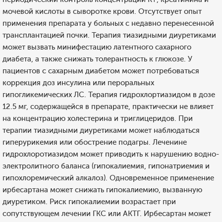
мочевой кислоты в сыворотке крови. Отсутствует опыт
применения препарата у больных с недавно перенесенной
трансплантацией почки. Терапия тиазидными диуретиками
может вызвать минифестацию латентного сахарного
диабета, а также снижать толерантность к глюкозе. У
пациентов с сахарным диабетом может потребоваться
коррекция доз инсулина или пероральных
гипогликемических ЛС. Терапия гидрохлортиазидом в дозе
12.5 мг, содержащейся в препарате, практически не влияет
на концентрацию холестерина и триглицеридов. При
терапии тиазидными диуретиками может наблюдаться
гиперурикемия или обострение подагры. Леченине
гидрохлоротиазидом может приводить к нарушению водно-
электролитного баланса (гипокалиемия, гипонатриемия и
гипохлоремический алкалоз). Одновременное применение
ирбесартана может снижать гипокалиемию, вызванную
диуретиком. Риск гипокалиемии возрастает при
сопутствующем лечении ГКС или АКТГ. Ирбесартан может