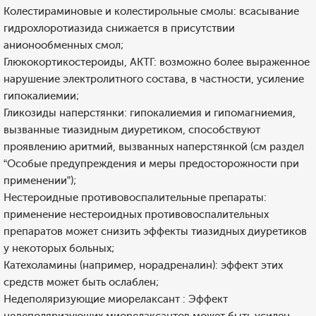
Колестираминовые и колестирольные смолы: всасывание
гидрохлоротиазида снижается в присутствии
анионообменных смол;
Глюкокортикостероиды, АКТГ: возможно более выраженное
нарушение электролитного состава, в частности, усиление
гипокалиемии;
Гликозиды наперстянки: гипокалиемия и гипомагниемия,
вызванные тиазидным диуретиком, способствуют
проявлению аритмий, вызванных наперстянкой (см раздел
“Особые предупреждения и меры предосторожности при
применении”);
Нестероидные противовоспалительные препараты:
применение нестероидных противовоспалительных
препаратов может снизить эффекты тиазидных диуретиков
у некоторых больных;
Катехоламины (например, норадреналин): эффект этих
средств может быть ослаблен;
Недеполяризующие миорелаксант : Эффект