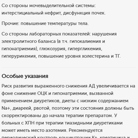
Со стороны мочевыделительной системы:
интерстициальный нефрит, дисфункция почек.
Прочие: повышение температуры тела.
Со стороны лабораторных показателей: нарушения
электролитного баланса (в т.ч. гипокалиемия и
гипонатриемия), глюкозурия, гипергликемия,
гиперурикемия, повышение уровня холестерина и ТГ.
Особые указания
Риск развития выраженного снижения АД увеличивается на
фоне снижение ОЦК и гипонатриемии, вызванной
применением диуретиков, диеты с низким содержанием
Na+, диареей, рвотой, поэтому эти состояния должны быть
скорректированы до начала терапии препаратом. У
больных с ХПН при терапии тиазидными диуретиками
может иметь место азотемия. Рекомендуется
периодический контроль концентрации K+, креатинина и