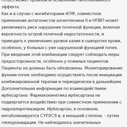
НПВС) может произойти ослабление гипотензивного
эффекта.
Как и в случае с ингибиторами АПФ, совместное
применение антагонистов ангиотензина II и НПВП может
увеличивать риск нарушения почечной функции, включая
вероятность острой почечной недостаточности, и
приводить к увеличению уровня калия в сыворотке крови,
особенно, у больных с уже нарушенной функцией почек.
При введении этой комбинации следует соблюдать меры
предосторожности, особенно у пожилых пациентов.
Пациенты не должны быть обезвожены. Мониторирование
функии почек необходимо осуществлять после инициации
комбинированной терапии и периодически в дальнейшем.
Дополнительная информация по взаимодействиям
ирбесартана: Фармакокинетика ирбесартана не
подвергается воздействию при совместном применении с
гидрохлоротиазидом. Ирбесартан, в основном,
метаболизируется СYР2С9 и, в меньшей степени, - путем
глюкуронидации. Не наблюдалось значительных