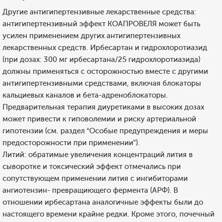
Другие антигипертензивные лекарственные средства:
антигипертензивный эффект КОАПРОВЕЛЯ может быть
усилен применением других антигипертензивных
лекарственных средств. Ирбесартан и гидрохлоротиазид
(при дозах: 300 мг ирбесартана/25 гидрохлоротиазида)
должны применяться с осторожностью вместе с другими
антигипертензивными средствами, включая блокаторы
кальциевых каналов и бета-адреноблокаторы.
Предварительная терапия диуретиками в высоких дозах
может привести к гиповолемии и риску артериальной
гипотензии (см. раздел “Особые предупреждения и меры
предосторожности при применении”).
Литий: обратимые увеличения концентраций лития в
сыворотке и токсический эффект отмечались при
сопутствующем применении лития с ингибиторами
ангиотензин- превращиющего фермента (АРФ). В
отношении ирбесартана аналогичные эффекты были до
настоящего времени крайне редки. Кроме этого, почечный