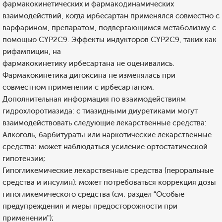
фармакокинетических и фармакодинамических
взаимодействий, когда ирбесартан применялся совместно с
варфарином, препаратом, подвергающимся метаболизму с
помощью CYP2C9. Эффекты индукторов СYР2С9, таких как
рифампицин, на
фармакокинетику ирбесартана не оценивались.
Фармакокинетика дигоксина не изменялась при
совместном применении с ирбесартаном.
Дополнительная информация по взаимодействиям
гидрохлоротиазида: с тиазидными диуретиками могут
взаимодействовать следующие лекарственные средства:
Алкоголь, барбитураты или наркотические лекарственные
средства: может наблюдаться усиление ортостатической
гипотензии;
Гипогликемические лекарственные средства (пероральные
средства и инсулин): может потребоваться коррекция дозы
гипогликемического средства (см. раздел “Особые
предупреждения и меры предосторожности при
применении”);