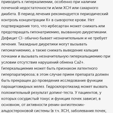
приводить к гиперкалиемии, особенно при наличии
почечной недостаточности и/или ХСН или сахарного
диабета. В период лечения рекомендуется периодический
контроль концентрации K+ в сыворотке крови. Нет
подтверждения того, что ирбесартан может снижать или
предотвращать гипонатриемию, вызванную диуретиками.
Дефицит Cl- обычно бывает незначительным и не требует
лечения. Тиазидные диуретики могут вызывать
гипомагниемию, а также снижать выведение кальция
почками и вызывать незначительную гиперкальциемию при
условии отсутствия нарушений обмена Ca2+.
Гиперкальциемия может быть признаком латентного
гиперпаратиреоза; в этом случае прием препарата должен
быть прекращен до проведения исследования функции
паращитовидных желез. Гидрохлоротиазид может вызвать
положительный результат допинг-теста. У пациентов, у
которых сосудистый тонус и функция почек зависит, в
основном, от активности ренин-ангиотензин-
альдостероновой системы (в т.ч. ХСН, заболевания почек,