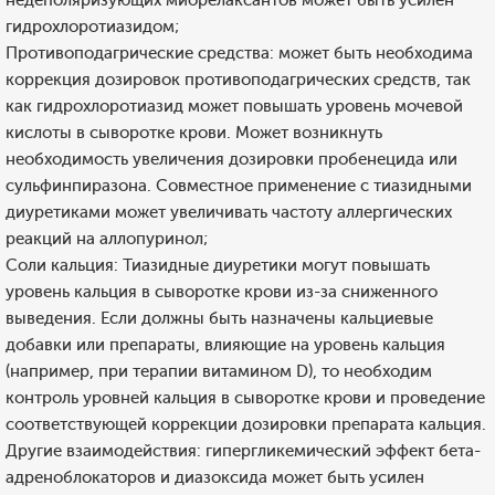
недеполяризующих миорелаксантов может быть усилен
гидрохлоротиазидом;
Противоподагрические средства: может быть необходима
коррекция дозировок противоподагрических средств, так
как гидрохлоротиазид может повышать уровень мочевой
кислоты в сыворотке крови. Может возникнуть
необходимость увеличения дозировки пробенецида или
сульфинпиразона. Совместное применение с тиазидными
диуретиками может увеличивать частоту аллергических
реакций на аллопуринол;
Соли кальция: Тиазидные диуретики могут повышать
уровень кальция в сыворотке крови из-за сниженного
выведения. Если должны быть назначены кальциевые
добавки или препараты, влияющие на уровень кальция
(например, при терапии витамином D), то необходим
контроль уровней кальция в сыворотке крови и проведение
соответствующей коррекции дозировки препарата кальция.
Другие взаимодействия: гипергликемический эффект бета-
адреноблокаторов и диазоксида может быть усилен